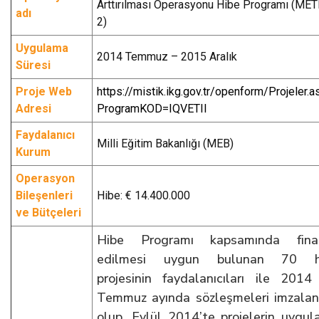
Arttırılması Operasyonu Hibe Programı (ME
adı
2)
Uygulama
2014 Temmuz – 2015 Aralık
Süresi
Proje Web
https://mistik.ikg.gov.tr/openform/Projeler.
Adresi
ProgramKOD=IQVETII
Faydalanıcı
Milli Eğitim Bakanlığı (MEB)
Kurum
Operasyon
Bileşenleri
Hibe: € 14.400.000
ve Bütçeleri
Hibe Programı kapsamında fina
edilmesi uygun bulunan 70 h
projesinin faydalanıcıları ile 2014 
Temmuz ayında sözleşmeleri imzala
olup, Eylül 2014’te projelerin uygu