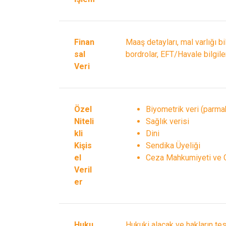
Finan
Maaş detayları, mal varlığı bilg
sal
bordrolar, EFT/Havale bilgiler
Veri
Özel
Biyometrik veri (parma
Niteli
Sağlık verisi
kli
Dini
Kişis
Sendika Üyeliği
el
Ceza Mahkumiyeti ve G
Veril
er
Huku
Hukuki alacak ve hakların tes