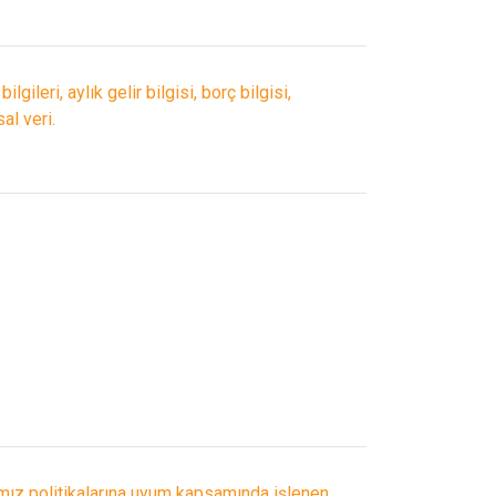
lgileri, aylık gelir bilgisi, borç bilgisi,
sal veri.
ığımız politikalarına uyum kapsamında işlenen