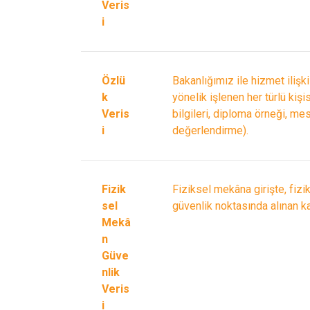
Veris
i
Özlü
Bakanlığımız ile hizmet ilişk
k
yönelik işlenen her türlü kişi
Veris
bilgileri, diploma örneği, mes
i
değerlendirme).
Fizik
Fiziksel mekâna girişte, fizik
sel
güvenlik noktasında alınan ka
Mekâ
n
Güve
nlik
Veris
i