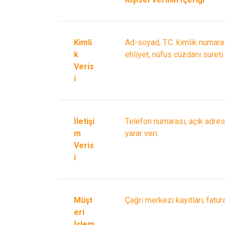
Kimli
Ad-soyad, T.C. kimlik numarası
k
ehliyet, nüfus cüzdanı sureti
Veris
i
İletişi
Telefon numarası, açık adres 
m
yarar veri.
Veris
i
Müşt
Çağrı merkezi kayıtları, fatura
eri
İşlem