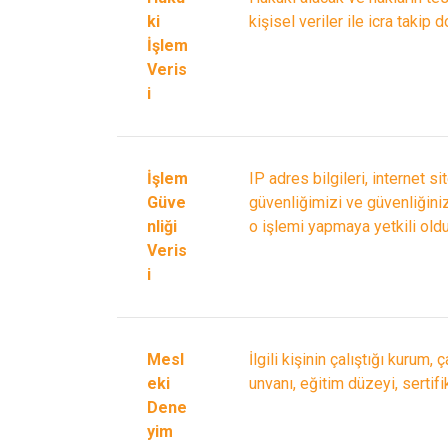
ki
kişisel veriler ile icra takip
İşlem
Veris
i
İşlem
IP adres bilgileri, internet sit
Güve
güvenliğimizi ve güvenliğinizi
nliği
o işlemi yapmaya yetkili oldu
Veris
i
Mesl
İlgili kişinin çalıştığı kurum, 
eki
unvanı, eğitim düzeyi, sertifi
Dene
yim