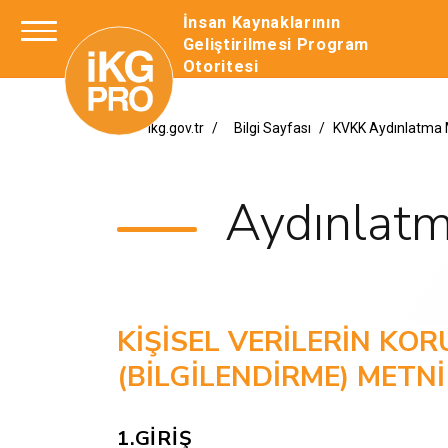
İnsan Kaynaklarının
Geliştirilmesi Program
Otoritesi
ikg.gov.tr
Bilgi Sayfası
KVKK Aydınlatma 
Aydınlatm
KİŞİSEL VERİLERİN KO
(BİLGİLENDİRME) METNİ
1.GİRİŞ