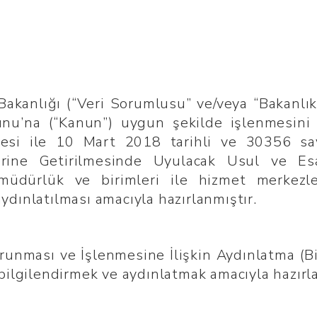
akanlığı (“Veri Sorumlusu” ve/veya “Bakanlık”),
unu’na (“Kanun”) uygun şekilde işlenmesini
si ile 10 Mart 2018 tarihli ve 30356 say
ine Getirilmesinde Uyulacak Usul ve Esa
li müdürlük ve birimleri ile hizmet merkezle
 aydınlatılması amacıyla hazırlanmıştır.
runması ve İşlenmesine İlişkin Aydınlatma (Bi
bilgilendirmek ve aydınlatmak amacıyla hazırla