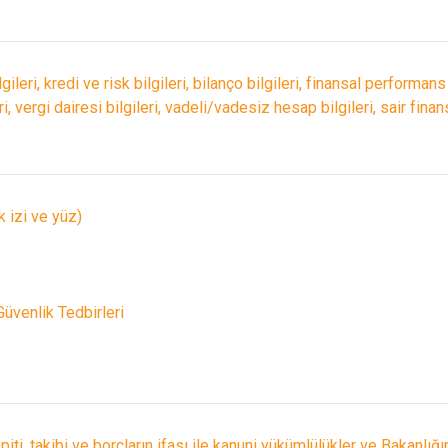
ileri, kredi ve risk bilgileri, bilanço bilgileri, finansal performans bi
i, vergi dairesi bilgileri, vadeli/vadesiz hesap bilgileri, sair finan
k izi ve yüz)
üvenlik Tedbirleri
piti, takibi ve borçların ifası ile kanuni yükümlülükler ve Bakanl