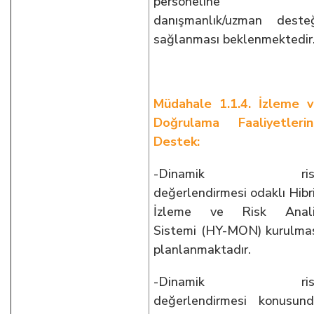
personeline
danışmanlık/uzman deste
sağlanması beklenmektedir
Müdahale 1.1.4. İzleme 
Doğrulama Faaliyetleri
Destek:
-Dinamik ris
değerlendirmesi odaklı Hibr
İzleme ve Risk Anali
Sistemi (HY-MON) kurulma
planlanmaktadır.
-Dinamik ris
değerlendirmesi konusun