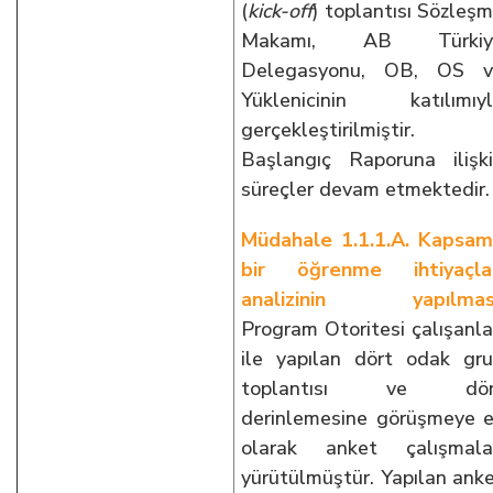
(
kick-off
) ​​toplantısı Sözleş
Makamı, AB Türkiy
Delegasyonu, OB, OS v
Yüklenicinin katılımıy
gerçekleştirilmiştir.
Başlangıç Raporuna ilişk
süreçler devam etmektedir.
Müdahale 1.1.1.A. Kapsam
bir öğrenme ihtiyaçlar
analizinin yapılması
Program Otoritesi çalışanla
ile yapılan dört odak gr
toplantısı ve dör
derinlemesine görüşmeye 
olarak anket çalışmala
yürütülmüştür. Yapılan ank