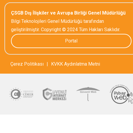
ÇSGB Dış İlişkiler ve Avrupa Birliği Genel Müdürlüğü
Bilgi Teknolojileri Genel Müdürlüğü tarafından
geliştirilmiştir. Copyright © 2024 Tüm Hakları Saklıdır.
Portal
Çerez Politikası
|
KVKK Aydınlatma Metni