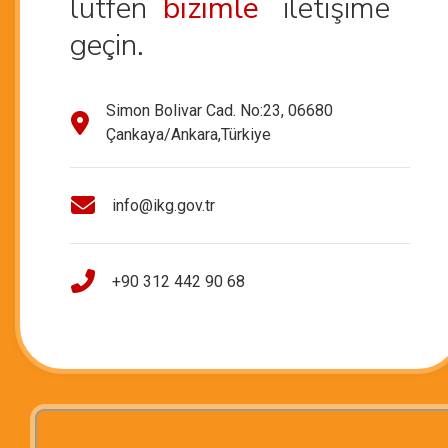
lütfen
bizimle
iletişime
geçin.
Simon Bolivar Cad. No:23, 06680
Çankaya/Ankara,Türkiye
info@ikg.gov.tr
+90 312 442 90 68