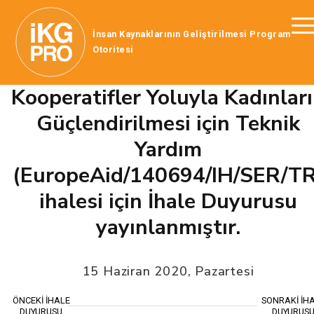
İnsan Kaynaklarının Geliştirilmesi Program
Otoritesi
Kooperatifler Yoluyla Kadınlar
Güçlendirilmesi için Teknik
Yardım
(EuropeAid/140694/IH/SER/TR
ihalesi için İhale Duyurusu
yayınlanmıştır.
15 Haziran 2020, Pazartesi
ÖNCEKİ İHALE
SONRAKİ İH
DUYURUSU
DUYURUS