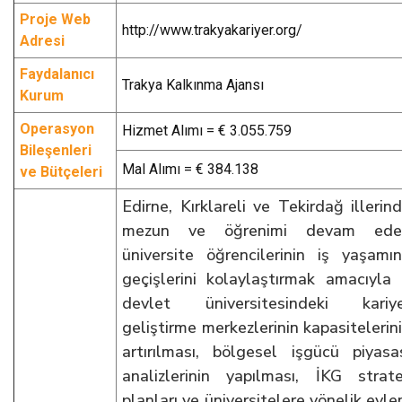
Proje Web
http://www.trakyakariyer.org/
Adresi
Faydalanıcı
Trakya Kalkınma Ajansı
Kurum
Operasyon
Hizmet Alımı = € 3.055.759
Bileşenleri
Mal Alımı = € 384.138
ve Bütçeleri
Edirne, Kırklareli ve Tekirdağ illerin
mezun ve öğrenimi devam ede
üniversite öğrencilerinin iş yaşamı
geçişlerini kolaylaştırmak amacıyla
devlet üniversitesindeki kariye
geliştirme merkezlerinin kapasitelerin
artırılması, bölgesel işgücü piyasa
analizlerinin yapılması, İKG strate
planları ve üniversitelere yönelik eyl