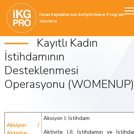
İnsan Kaynaklarının Geliştirilmesi Program
Otoritesi
Kayıtlı Kadın
İstihdamının
Desteklenmesi
Operasyonu (WOMENUP)
Aksiyon I: İstihdam
Aksiyon /
Aktivite I.II: İstihdamın ve İstihda
Aktivite: