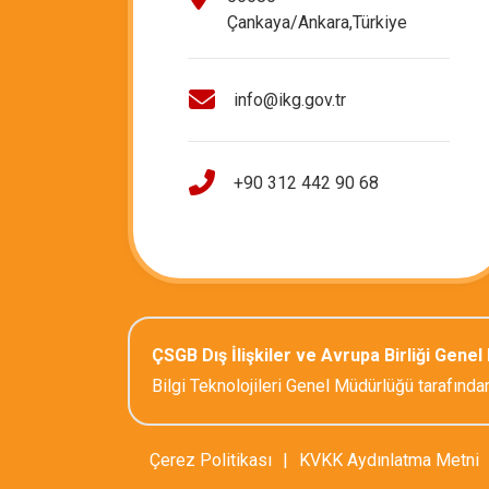
Çankaya/Ankara,Türkiye
info@ikg.gov.tr
+90 312 442 90 68
ÇSGB Dış İlişkiler ve Avrupa Birliği Gene
Bilgi Teknolojileri Genel Müdürlüğü tarafından
Çerez Politikası
|
KVKK Aydınlatma Metni