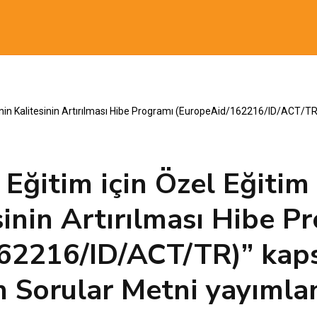
erinin Kalitesinin Artırılması Hibe Programı (EuropeAid/162216/ID/ACT/
i Eğitim için Özel Eğitim
sinin Artırılması Hibe P
62216/ID/ACT/TR)” kap
n Sorular Metni yayımlan