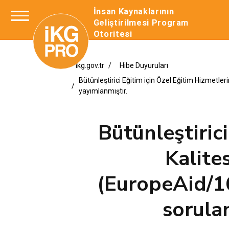
İnsan Kaynaklarının
Geliştirilmesi Program
Otoritesi
ikg.gov.tr
Hibe Duyuruları
Bütünleştirici Eğitim için Özel Eğitim Hizmetl
yayımlanmıştır.
Bütünleştiric
Kalite
(EuropeAid/1
sorula