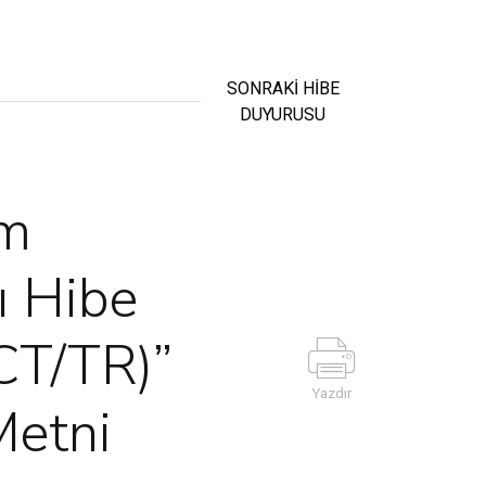
SONRAKİ HİBE
DUYURUSU
im
ı Hibe
CT/TR)”
Yazdır
Metni