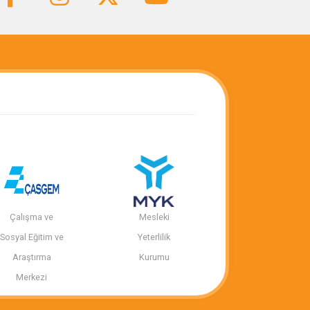
Çalışma ve
Mesleki
Sosyal Eğitim ve
Yeterlilik
Araştırma
Kurumu
Merkezi