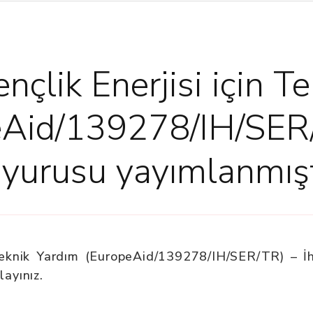
nçlik Enerjisi için T
eAid/139278/IH/SER
yurusu yayımlanmışt
n Teknik Yardım (EuropeAid/139278/IH/SER/TR) – İ
layınız.