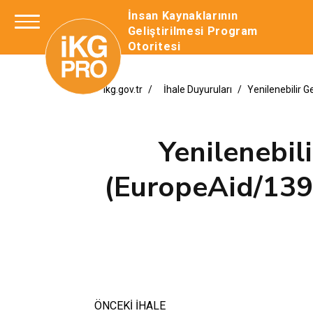
İnsan Kaynaklarının
Geliştirilmesi Program
Otoritesi
ikg.gov.tr
İhale Duyuruları
Yenilenebilir 
Yenilenebili
(EuropeAid/139
ÖNCEKİ İHALE