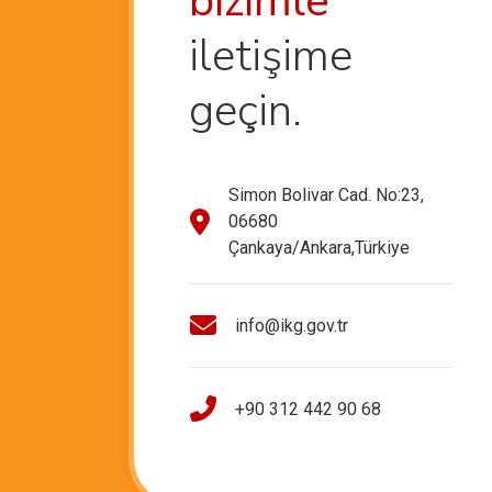
bizimle
iletişime
geçin.
Simon Bolivar Cad. No:23,
06680
Çankaya/Ankara,Türkiye
info@ikg.gov.tr
+90 312 442 90 68