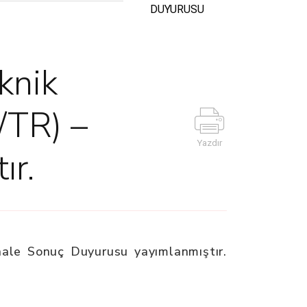
DUYURUSU
eknik
/TR) –
Yazdır
ır.
hale Sonuç Duyurusu yayımlanmıştır.