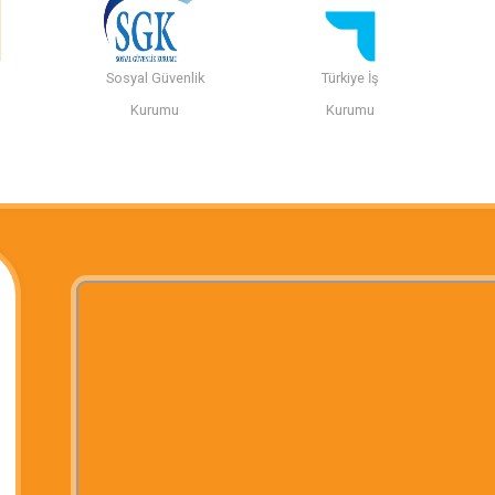
Sosyal Güvenlik
Türkiye İş
n
Kurumu
Kurumu
i