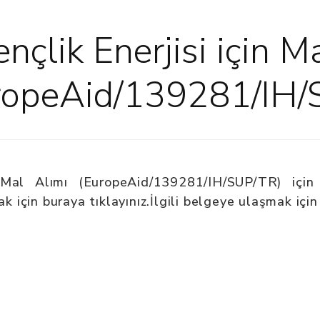
nçlik Enerjisi için Ma
ropeAid/139281/IH/
in Mal Alımı (EuropeAid/139281/IH/SUP/TR) iç
ak için buraya tıklayınız.İlgili belgeye ulaşmak için