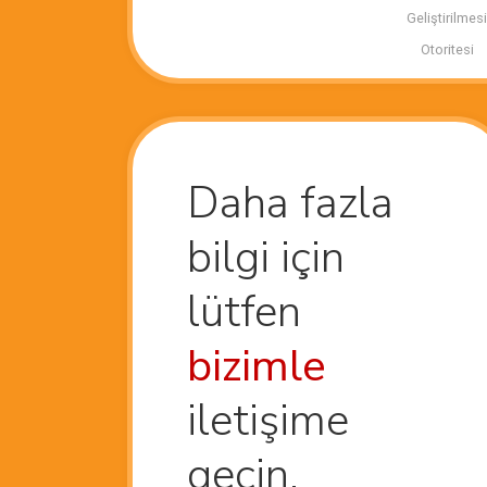
Geliştirilmes
Otoritesi
Daha fazla
bilgi için
lütfen
bizimle
iletişime
geçin.