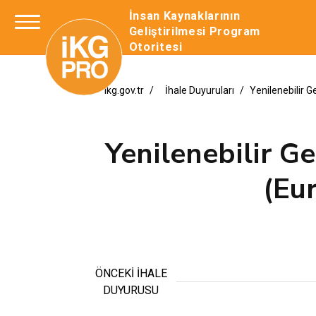
İnsan Kaynaklarının
Geliştirilmesi Program
Otoritesi
ikg.gov.tr
İhale Duyuruları
Yenilenebilir 
Yenilenebilir Ge
(Eu
ÖNCEKİ İHALE
DUYURUSU