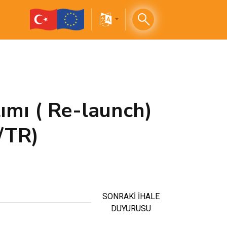
)
lımı ( Re-launch)
/TR)
SONRAKİ İHALE
DUYURUSU