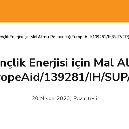
Gençlik Enerjisi için Mal Alımı ( Re-launch)(EuropeAid/139281/IH/SUP/TR
nçlik Enerjisi için Mal A
ropeAid/139281/IH/SUP
20 Nisan 2020, Pazartesi