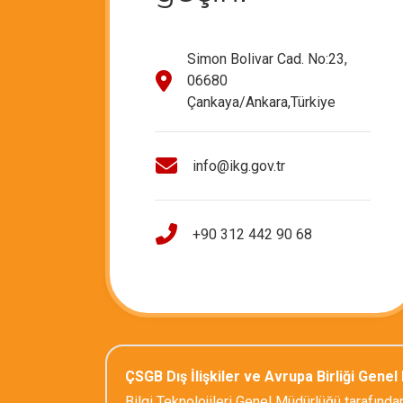
Simon Bolivar Cad. No:23,
06680
Çankaya/Ankara,Türkiye
info@ikg.gov.tr
+90 312 442 90 68
ÇSGB Dış İlişkiler ve Avrupa Birliği Gene
Bilgi Teknolojileri Genel Müdürlüğü tarafından