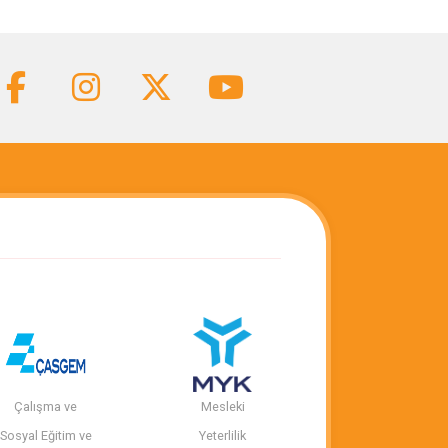
Çalışma ve
Mesleki
Sosyal Eğitim ve
Yeterlilik