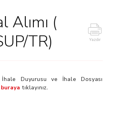
l Alımı (
SUP/TR)
Yazdır
in İhale Duyurusu ve İhale Dosyası
buraya
tıklayınız.