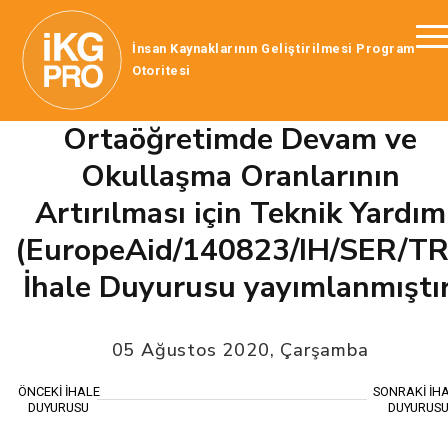
İnsan Kaynaklarının Geliştirilmesi Program
Otoritesi
Ortaöğretimde Devam ve
Okullaşma Oranlarının
Artırılması için Teknik Yardım
(EuropeAid/140823/IH/SER/TR
İhale Duyurusu yayımlanmıştır
05 Ağustos 2020, Çarşamba
ÖNCEKİ İHALE
SONRAKİ İH
DUYURUSU
DUYURUS