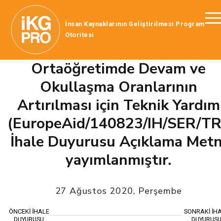
İnsan Kaynaklarının Geliştirilmesi Program
Otoritesi
Ortaöğretimde Devam ve
Okullaşma Oranlarının
Artırılması için Teknik Yardım
(EuropeAid/140823/IH/SER/TR
İhale Duyurusu Açıklama Metn
yayımlanmıştır.
27 Ağustos 2020, Perşembe
ÖNCEKİ İHALE
SONRAKİ İH
DUYURUSU
DUYURUS