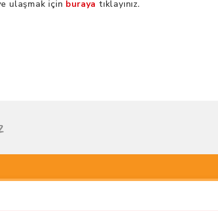
ye ulaşmak için
buraya
tıklayınız.
z