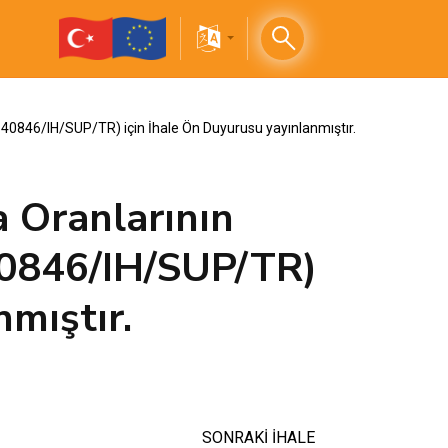
140846/IH/SUP/TR) için İhale Ön Duyurusu yayınlanmıştır.
 Oranlarının
140846/IH/SUP/TR)
nmıştır.
SONRAKİ İHALE