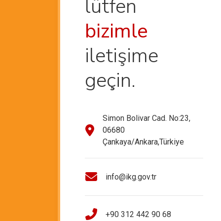
lütfen
bizimle
iletişime
geçin.
Simon Bolivar Cad. No:23,
06680
Çankaya/Ankara,Türkiye
info@ikg.gov.tr
+90 312 442 90 68