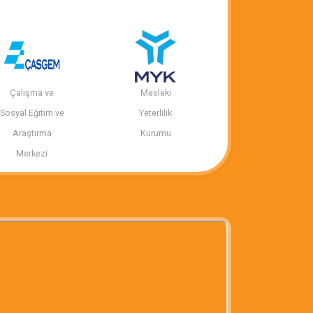
Çalışma ve
Mesleki
Sosyal Eğitim ve
Yeterlilik
Araştırma
Kurumu
Merkezi