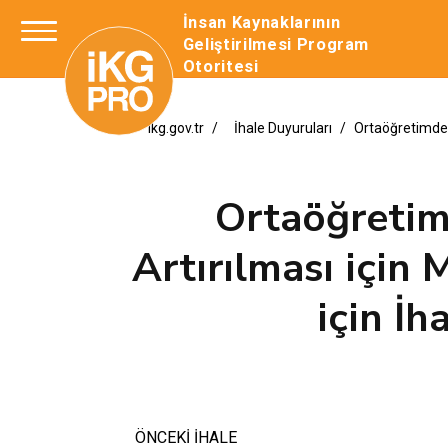
İnsan Kaynaklarının
Geliştirilmesi Program
Otoritesi
ikg.gov.tr
İhale Duyuruları
Ortaöğretimde 
Ortaöğretim
Artırılması için
için İh
ÖNCEKİ İHALE