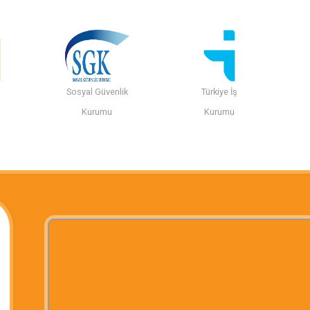
Sosyal Güvenlik
Türkiye İş
n
Kurumu
Kurumu
i