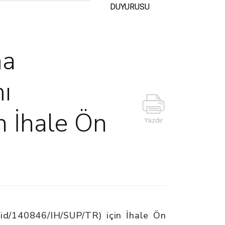
DUYURUSU
ma
mı
n İhale Ön
Yazdır
id/140846/IH/SUP/TR) için İhale Ön