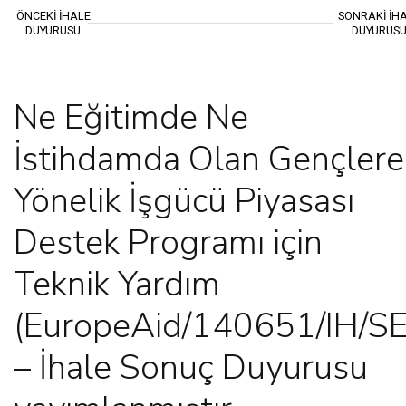
ÖNCEKİ İHALE
SONRAKİ İH
DUYURUSU
DUYURUS
Ne Eğitimde Ne
İstihdamda Olan Gençlere
Yönelik İşgücü Piyasası
Destek Programı için
Teknik Yardım
(EuropeAid/140651/IH/S
– İhale Sonuç Duyurusu