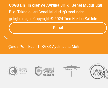
ÇSGB Dış İlişkiler ve Avrupa Birliği Genel Müdürlüğü
Bilgi Teknolojileri Genel Müdürlüğü tarafından
geliştirilmiştir. Copyright © 2024 Tüm Hakları Saklıdır.
Portal
Çerez Politikası
|
KVKK Aydınlatma Metni