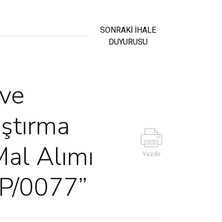
SONRAKİ İHALE
DUYURUSU
 ve
aştırma
Mal Alımı
Yazdır
OP/0077”