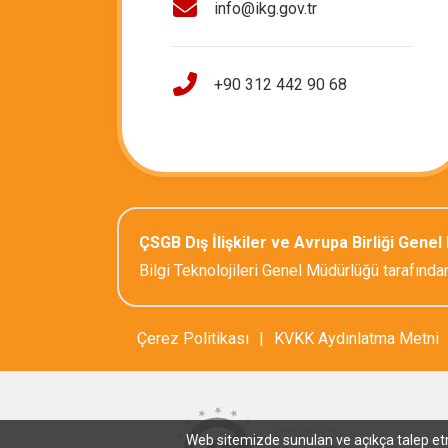
info@ikg.gov.tr
+90 312 442 90 68
ÇSGB Dış İlişkiler ve Avrupa Birliği Gene
Bilgi Teknolojileri Genel Müdürlüğü tarafından
Çerez Politikası
|
KVKK Aydınlatma Metni
Web sitemizde sunulan ve açıkça talep etmiş