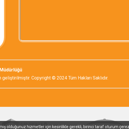
l Müdürlüğü
 geliştirilmiştir. Copyright © 2024 Tüm Hakları Saklıdır.
 olduğunuz hizmetler için kesinlikle gerekli, birinci taraf oturum çerezle