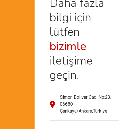
Daha fazla
bilgi için
lütfen
bizimle
iletişime
geçin.
Simon Bolivar Cad. No:23,
06680
Çankaya/Ankara,Türkiye