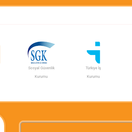
Sosyal Güvenlik
Türkiye İş
n
Kurumu
Kurumu
i