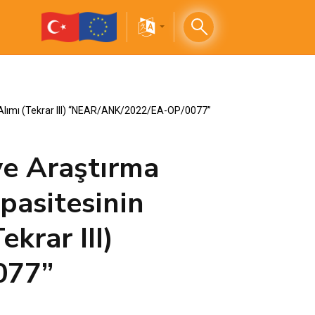
l Alımı (Tekrar III) “NEAR/ANK/2022/EA-OP/0077”
ve Araştırma
pasitesinin
krar III)
077”