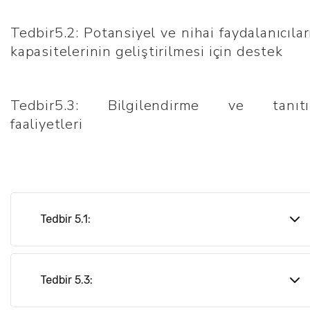
Sosyal Entegrasyonu (YTB) – SURİYELİLER
Tedbir5.2: Potansiyel ve nihai faydalanıcılar
kapasitelerinin geliştirilmesi için destek
Tedbir5.3: Bilgilendirme ve tanıt
faaliyetleri
Tedbir 5.1:
İKG Operasyonel Programının Uygulanması
için Teknik Yardım Projesi
Tedbir 5.3: