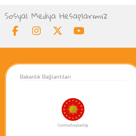
Operasyon ve Hibe Faydalanıcılarının
Sosyal Medya Hesaplarımız
Desteklenmesi & Bilgilendirme ve Tanıtım
Teknik Yardım Projesi
Bakanlık Bağlantıları
Cumhurbaşkanlığı