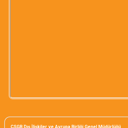
ÇSGB Dış İlişkiler ve Avrupa Birliği Genel Müdürlüğü