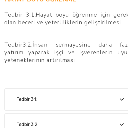
Oranlarının Arttırılması II Operasyonu –
Arttırılması Operasyonu – II -
IAREFG2
Mesleki Eğitimin Kalitesinin ve Gençlerin
Tedbir 3.1:Hayat boyu öğrenme için gerek
Mesleki Yeterliliklerinin Arttırılması -
olan beceri ve yeterliliklerin geliştirilmesi
ERASMUS I
Tedbir3.2:İnsan sermayesine daha faz
yatırım yaparak işçi ve işverenlerin uy
yeteneklerinin artırılması
Tedbir 3.1:
Hayat Boyu Öğrenmenin Desteklenmesi
Operasyonu - I
Tedbir 3.2: