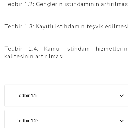
Tedbir 1.2: Gençlerin istihdamının artırılmas
Tedbir 1.3: Kayıtlı istihdamın teşvik edilmes
Tedbir 1.4: Kamu istihdam hizmetlerin
kalitesinin artırılması
Tedbir 1.1:
Kadın İstihdamının Desteklenmesi
Operasyonu- I
Tedbir 1.2:
İş Hayatında Kadın Programı – Avrupa İmar ve